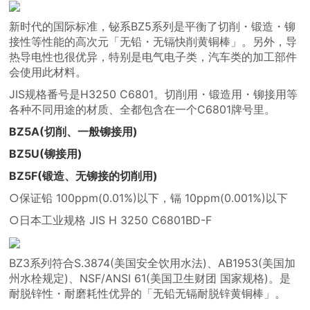
新时代的国际标准，铋系BZ5系列是平衡了切削・锻造・铆
接性等性能的高次元「无铅・无镉快削黄铜棒」。另外，导
热导电性也很优异，特别是电气电子类，汽车类的加工部件
会使用此材料。
JIS规格番号是H3250 C6801。切削用・锻造用・铆接用等
各种不同用途的材质、全都包含在一个C6801牌号里。
BZ5A(切削、一般铆接用)
BZ5U(铆接用)
BZ5F(锻造、无铆接的切削用)
○保证铅 100ppm(0.01%)以下，镉 10ppm(0.001%)以下
○日本工业规格 JIS H 3250 C6801BD-F
BZ3系列符合S.3874(美国安全饮用水法)、AB1953(美国加
州水栓规定)、NSF/ANSI 61(美国卫生财团 国家规格)。是
耐脱锌性・耐磨耗性优异的「无铅无镉耐脱锌黄铜棒」。