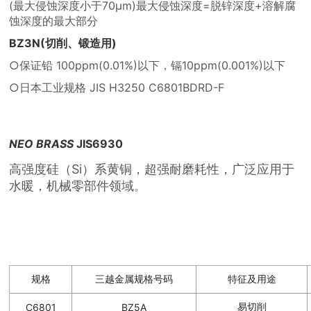
(最大侵蚀深度小于70μm)最大侵蚀深度=脱锌深度+溶解腐
蚀深度的最大部分
BZ3N(切削、锻造用)
○保证铅 100ppm(0.01%)以下，镉10ppm(0.001%)以下
○日本工业规格 JIS H3250 C6801BDRD-F
NEO BRASS
JIS6930
高强度硅（Si）系黄铜，超强耐磨耗性，广泛应用于
水暖，机械零部件领域
。
规格
三越金属规格号码
特征及用途
易切削
C6801
BZ5A